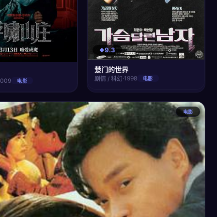
9.3
楚门的世界
·
1998
剧情 / 科幻
电影
2009
电影
电影