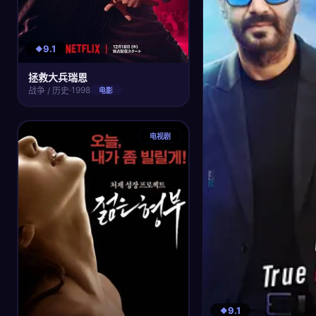
9.1
拯救大兵瑞恩
·
1998
战争 / 历史
电影
电视剧
9.1