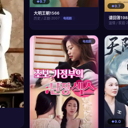
9.7
9.7
大明王朝1566
请回答198
·
2007
历史 / 正剧
电视剧
·
温情 / 家庭
电视剧
9.0