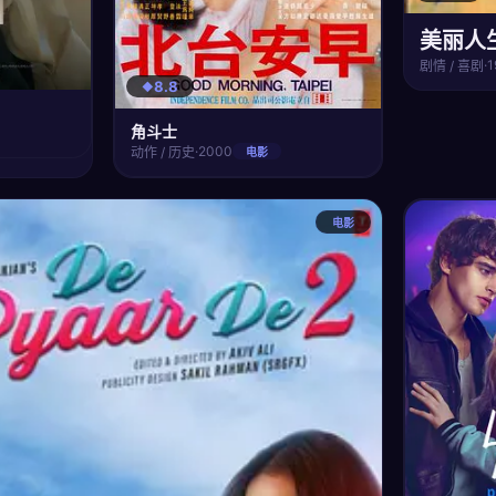
美丽人
·
1
剧情 / 喜剧
8.8
角斗士
·
2000
动作 / 历史
电影
电影