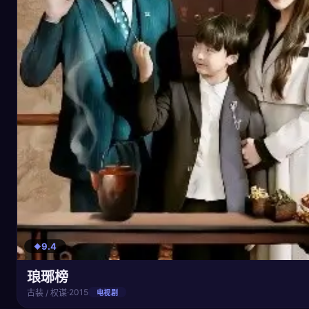
9.4
琅琊榜
·
2015
古装 / 权谋
电视剧