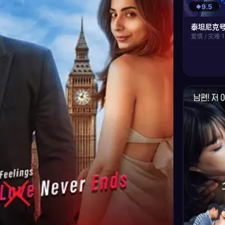
9.5
泰坦尼克
·
爱情 / 灾难