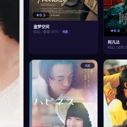
9.3
盗梦空间
8.8
·
2010
科幻 / 悬疑
电影
阿凡达
·
科幻 / 动作
电影