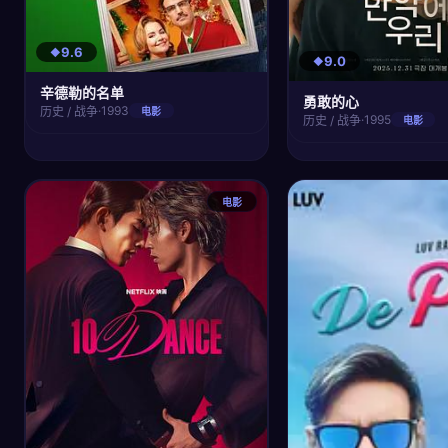
9.6
9.0
辛德勒的名单
勇敢的心
·
1993
历史 / 战争
电影
·
1995
历史 / 战争
电影
电影