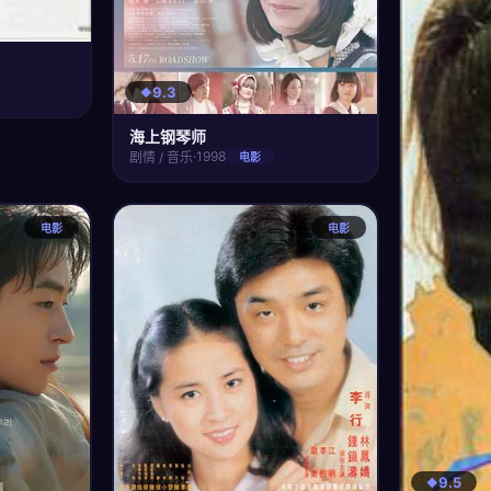
9.3
海上钢琴师
·
1998
剧情 / 音乐
电影
电影
电影
9.5